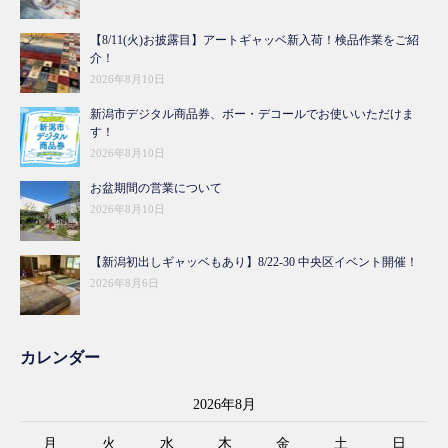
【8/11(火)お披露目】アートギャッベ新入荷！検品作業をご紹
介！
2026年8月10日
新潟市デジタル商品券、ボー・デコールでお使いいただけま
す！
2026年8月10日
お盆期間の営業について
2026年8月10日
【新潟初出しギャッベもあり】8/22-30 中央区イベント開催！
2026年8月6日
カレンダー
2026年8月
月
火
水
木
金
土
日