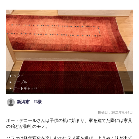
すべてを見る
絞り込み検索
テーブル
チェア
ソファ
TVボード
シェルフ(収納棚)
アートギャッベ
ハグみじゅうたん
学習デスク
ソファ
テーブル
カーテン
雑貨
アートギャッベ
新潟市 U様
リビング
ダイニング
投稿日：2021年6月4日
ボー・デコールさんは子供の机に始まり、家を建てた際には家具
寝室
子ども部屋
の殆どが御社のモノ。
玄関
その他
ソファは経年変化を楽しむのにヌメ革を選び、ようやく味が出て